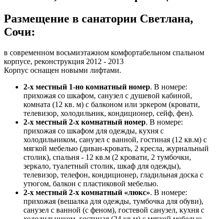
Размещение в санатории Светлана,
Сочи:
в современном восьмиэтажном комфортабельном спальном
корпусе, реконструкция 2012 - 2013
Корпус оснащен новыми лифтами.
2-х местный 1-но комнатный номер
. В номере:
прихожая со шкафом, санузел с душевой кабиной,
комната (12 кв. м) с балконом или эркером (кровати,
телевизор, холодильник, кондиционер, сейф, фен).
2-х местный 2-х комнатный номер
. В номере:
прихожая со шкафом для одежды, кухня с
холодильником, санузел с ванной, гостиная (12 кв.м) с
мягкой мебелью (диван-кровать, 2 кресла, журнальный
столик), спальня - 12 кв.м (2 кровати, 2 тумбочки,
зеркало, туалетный столик, шкаф для одежды),
телевизор, телефон, кондиционер, гладильная доска с
утюгом, балкон с пластиковой мебелью.
2-х местный 2-х комнатный «люкс»
. В номере:
прихожая (вешалка для одежды, тумбочка для обуви),
санузел с ванной (с феном), гостевой санузел, кухня с
холодильником, гостиная (24 кв.м) с мягкой мебелью