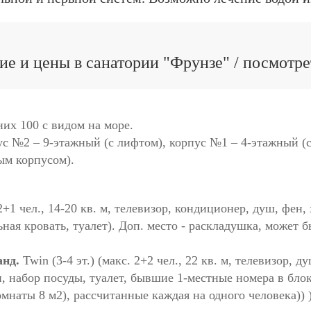
е и цены в санатории "Фрунзе" / посмотр
них 100 с видом на море.
ус №2 – 9-этажный (с лифтом), корпус №1 – 4-этажный (
ым корпусом).
2+1 чел., 14-20 кв. м, телевизор, кондиционер, душ, фен,
ьная кровать, туалет). Доп. место - раскладушка, может б
анд.
Twin (3-4 эт.) (макс. 2+2 чел., 22 кв. м, телевизор, 
и, набор посуды, туалет, бывшие 1-местные номера в бло
наты 8 м2), рассчитанные каждая на одного человека)) )