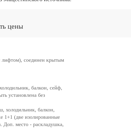
еть цены
с лифтом), соединен крытым
 холодильник, балкон, сейф,
ыть установлена без
душ, холодильник, балкон,
ке 1+1 (две изолированные
. Доп. место - раскладушка,