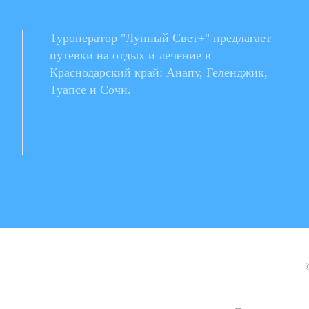
Туроператор "Лунный Свет+" предлагает
путевки на отдых и лечение в
Краснодарский край: Анапу, Геленджик,
Туапсе и Сочи.