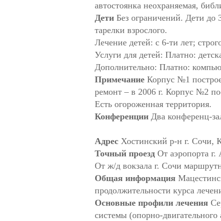
автостоянка неохраняемая, библ
Дети
Без ограничений. Дети до 
тарелки взрослого.
Лечение детей: c 6-ти лет; строг
Услуги для детей: Платно: детск
Дополнительно: Платно: компью
Примечание
Корпус №1 построен
ремонт – в 2006 г. Корпус №2 по
Есть огороженная территория.
Конференции
Два конференц-зал
Адрес
Хостинский р-н г. Сочи, К
Точный проезд
От аэропорта г.
От ж/д вокзала г. Сочи маршрут
Общая информация
Мацестинск
продолжительности курса лечени
Основные профили лечения
Сер
системы (опорно-двигательного 