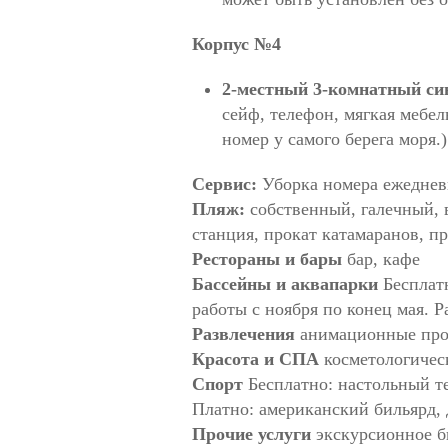
Корпус №4
2-местный 3-комнатный с
сейф, телефон, мягкая мебел
номер у самого берега моря.)
Сервис:
Уборка номера ежедневно
Пляж:
собственный, галечный, в
станция, прокат катамаранов, п
Рестораны и бары
бар, кафе
Бассейны и аквапарки
Бесплатн
работы с ноября по конец мая. 
Развлечения
анимационные прог
Красота и СПА
косметологическ
Спорт
Бесплатно: настольный т
Платно: американский бильярд, 
Прочие услуги
экскурсионное бю