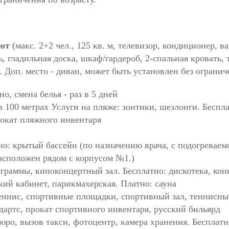
иют
(макс. 2+2 чел., 125 кв. м, телевизор, кондиционер, в
ь, гладильная доска, шкаф/гардероб, 2-спальная кровать,
. Доп. место - диван, может быть установлен без огранич
, смена белья - раз в 5 дней
 100 метрах Услуги на пляже: зонтики, шезлонги. Беспла
рокат пляжного инвентаря
о: крытый бассейн (по назначению врача, с подогреваем
Расположен рядом с корпусом №1.)
раммы, киноконцертный зал. Бесплатно: дискотека, ко
ий кабинет, парикмахерская. Платно: сауна
еннис, спортивные площадки, спортивный зал, теннисный
дартс, прокат спортивного инвентаря, русский бильярд
ро, вызов такси, фотоцентр, камера хранения. Бесплатн