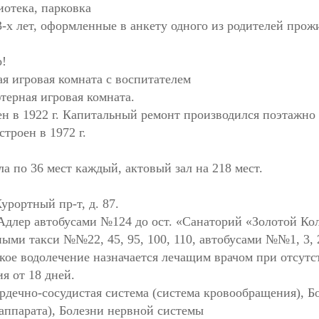
иотека, парковка
3-х лет, оформленные в анкету одного из родителей прож
о!
ая игровая комната с воспитателем
терная игровая комната.
 в 1922 г. Капитальный ремонт производился поэтажно в
строен в 1972 г.
а по 36 мест каждый, актовый зал на 218 мест.
урортный пр-т, д. 87.
 Адлер автобусами №124 до ост. «Санаторий «Золотой Ко
ными такси №№22, 45, 95, 100, 110, автобусами №№1, 3, 
ое водолечение назначается лечащим врачом при отсутс
я от 18 дней.
дечно-сосудистая система (система кровообращения), 
аппарата), Болезни нервной системы