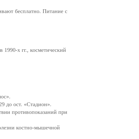
ивают бесплатно. Питание с
 1990-х гг., косметический
лос».
29 до ост. «Стадион».
твии противопоказаний при
Болезни костно-мышечной