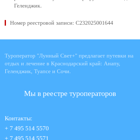
Геленджик.
Номер реестровой записи: С232025001644
Туроператор "Лунный Свет+" предлагает путевки на
отдых и лечение в Краснодарский край: Анапу,
Геленджик, Туапсе и Сочи.
Мы в реестре туроператоров
Контакты:
+ 7 495 514 5570
+ 7 495 514 5571