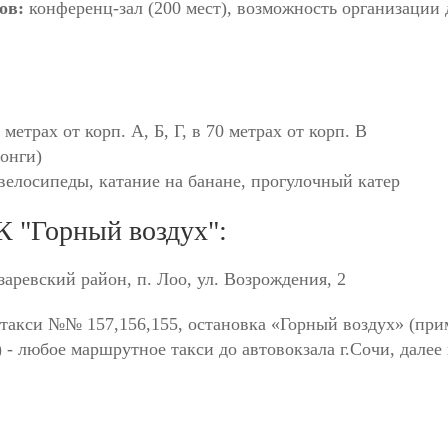
тов:
конференц-зал (200 мест), возможность организации
метрах от корп. А, Б, Г, в 70 метрах от корп. В
онги)
велосипеды, катание на банане, прогулочный катер
К "Горный воздух":
заревский район, п. Лоо, ул. Возрождения, 2
такси №№ 157,156,155, остановка «Горный воздух» (при
м) - любое маршрутное такси до автовокзала г.Сочи, дале