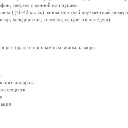
ефон, санузел c ванной или душем.
люкс) (40-42 кв. м.) однокомнатный двухместный номер с
изор, холодильник, телефон, санузел (ванна/душ).
» в ресторане с панорамным видом на море.
мы
льного аппарата
ена веществ
я
вания