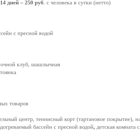
4 дней – 250 руб
. с человека в сутки (нетто)
сейн с пресной водой
 ночной клуб, шашлычная
стоянка
ных товаров
льный центр, теннисный корт (тартановое покрытие), н
одогреваемый бассейн с пресной водой
,
детская комната с