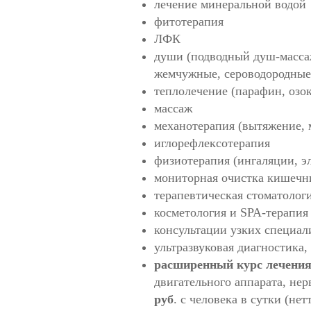
лечение минеральной водой
фитотерапия
ЛФК
души (подводный душ-массаж
жемчужные, сероводородные
теплолечение (парафин, озок
массаж
механотерапия (вытяжение, м
иглорефлексотерапия
физиотерапия (ингаляции, эл
мониторная очистка кишечн
терапевтическая стоматолог
косметология и SPA-терапия
консультации узких специали
ультразвуковая диагностика
расширенный курс лечени
двигательного аппарата, не
руб
. с человека в сутки (нет