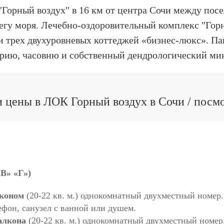
Горный воздух" в 16 км от центра Сочи между пос
егу моря. Лечебно-оздоровительный комплекс "Горн
) и трех двухуровневых коттеджей «бизнес-люкс». 
рию, часовню и собственный дендрологический ми
 цены в ЛОК Горный воздух в Сочи / посм
«В» «Г»)
лконом
(20-22 кв. м.) однокомнатный двухместный номер.
ефон, санузел c ванной или душем.
алкона
(20-22 кв. м.) однокомнатный двухместный номер