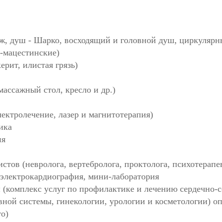
, душ - Шарко, восходящий и головной душ, циркулярны
-мацестинские)
ерит, илистая грязь)
ассажный стол, кресло и др.)
ектролечение, лазер и магнитотерапия)
ика
ия
стов (невролога, вертебролога, проктолога, психотерапев
, электрокардиография, мини-лаборатория
я
(комплекс услуг по профилактике и лечению сердечно-с
рвной системы, гинекологии, урологии и косметологии) о
то)