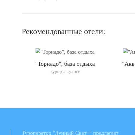
Рекомендованные отели:
"Торнадо", база отдыха
"Акв
курорт: Туапсе
Туроператор "Лунный Свет+" предлагает