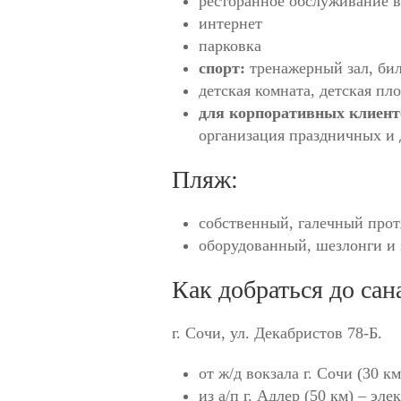
ресторанное обслуживание в
интернет
парковка
спорт:
тренажерный зал, бил
детская комната, детская пл
для корпоративных клиен
организация праздничных и
Пляж:
собственный, галечный про
оборудованный, шезлонги и 
Как добраться до са
г. Сочи, ул. Декабристов 78-Б.
от ж/д вокзала г. Сочи (30 
из а/п г. Адлер (50 км) – эл