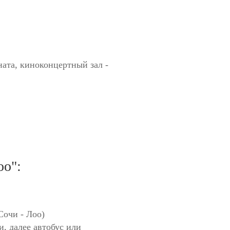
ната, киноконцертный зал -
оо":
Сочи - Лоо)
и, далее автобус или