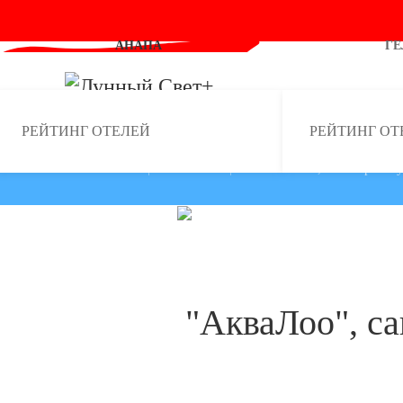
АНАПА
Г
Skip to main content
РЕЙТИНГ ОТЕЛЕЙ
РЕЙТИНГ ОТ
ГЛАВНАЯ
СОЧИ
"АкваЛоо", санаторно-к
"АкваЛоо", с