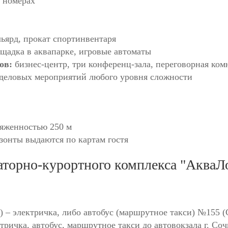
 номерах
ьярд, прокат спортинвентаря
ощадка в аквапарке, игровые автоматы
тов:
бизнес-центр, три конференц-зала, переговорная ком
 деловых мероприятий любого уровня сложности
тяженностью 250 м
зонты выдаются по картам гостя
наторно-курортного комплекса "АкваЛ
км) – электричка, либо автобус (маршрутное такси) №155 (
ектричка, автобус, маршрутное такси до автовокзала г. Соч