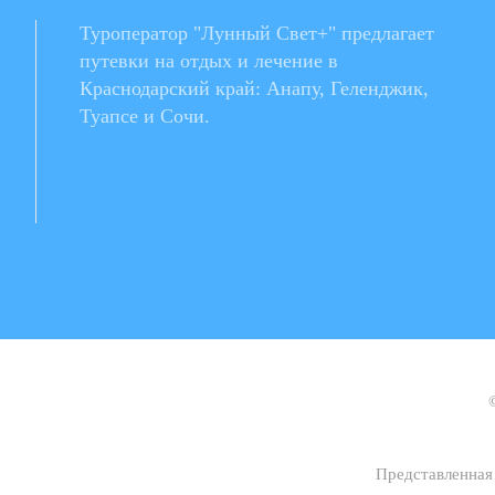
Туроператор "Лунный Свет+" предлагает
путевки на отдых и лечение в
Краснодарский край: Анапу, Геленджик,
Туапсе и Сочи.
Представленная 