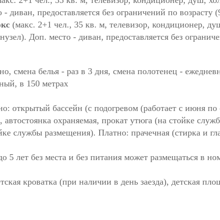
то - диван, предоставляется без ограничений по возрасту 
юкс
(макс. 2+1 чел., 35 кв. м, телевизор, кондиционер, ду
анузел). Доп. место - диван, предоставляется без ограни
о, смена белья - раз в 3 дня, смена полотенец - ежеднев
ный, в 150 метрах
о: открытый бассейн (с подогревом (работает с июня по
, автостоянка охраняемая, прокат утюга (на стойке служ
йке службы размещения). Платно: прачечная (стирка и гл
о 5 лет без места и без питания может размещаться в но
тская кроватка (при наличии в день заезда), детская пло