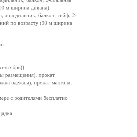
(90 м ширина дивана).
ш, холодильник, балкон, сейф, 2-
чений по возрасту (90 м ширина
но
 сентябрь))
бы размещения), прокат
ажка одежды), прокат мангала,
мере с родителями бесплатно
щадка