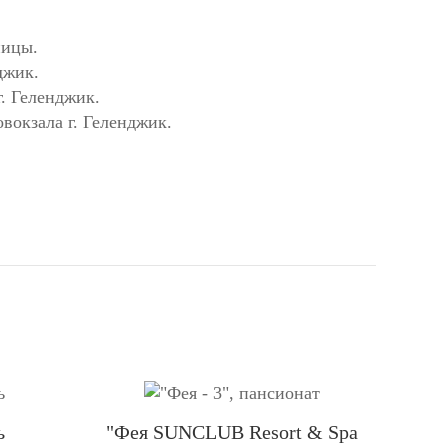
ницы.
джик.
г. Геленджик.
вокзала г. Геленджик.
ь
"Фея SUNCLUB Resort & Spa