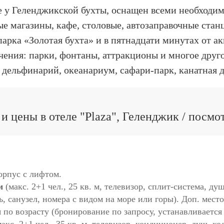
те у Геленджикской бухты, оснащен всеми необхо
е магазины, кафе, столовые, автозаправочные станц
парка «Золотая бухта» и в пятнадцати минутах от а
ения: парки, фонтаны, аттракционы и многое друго
дельфинарий, океанариум, сафари-парк, канатная 
и цены в отеле "Plaza", Геленджик / посмо
орпус с лифтом.
м
(макс. 2+1 чел., 25 кв. м, телевизор, сплит-система, ду
ь, санузел, номера с видом на море или горы). Доп. мест
 по возрасту (бронирование по запросу, устанавливается 
акс. 2+1 чел., 35 кв. м, телевизор, кондиционер, душ, хо