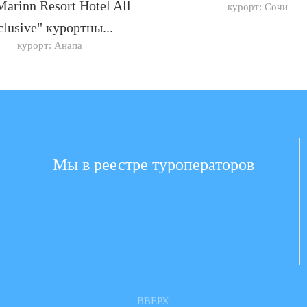
arinn Resort Hotel All
курорт: Сочи
clusive" курортны...
курорт: Анапа
Мы в реестре туроператоров
ВВЕРХ