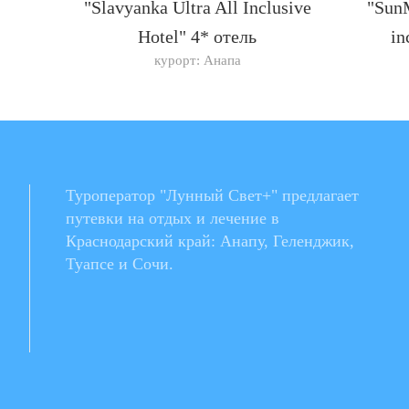
"Slavyanka Ultra All Inclusive
"SunM
Hotel" 4* отель
in
курорт: Анапа
Туроператор "Лунный Свет+" предлагает
путевки на отдых и лечение в
Краснодарский край: Анапу, Геленджик,
Туапсе и Сочи.