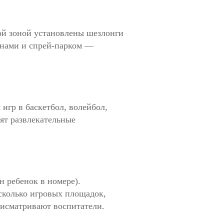
ой зоной установлены шезлонги
танами и спрей-парком —
игр в баскетбол, волейбол,
дят развлекательные
н ребенок в номере).
есколько игровых площадок,
рисматривают воспитатели.