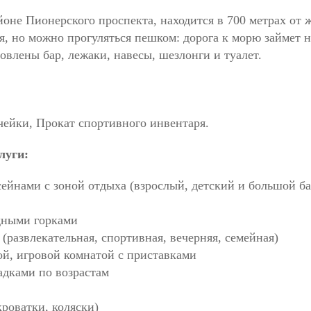
йоне Пионерского проспекта, находится в 700 метрах от
ля, но можно прогуляться пешком: дорога к морю займет 
овлены бар, лежаки, навесы, шезлонги и туалет.
ячейки, Прокат спортивного инвентаря.
луги:
ейнами с зоной отдыха (взрослый, детский и большой ба
дными горками
 (развлекательная, спортивная, вечерняя, семейная)
ой, игровой комнатой с приставками
адками по возрастам
кроватки, коляски)