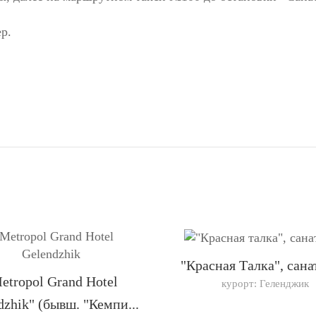
р.
"Красная Талка", сан
etropol Grand Hotel
курорт: Геленджик
dzhik" (бывш. "Кемпи...