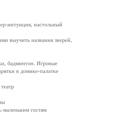
пер-интуиция, настольный
ми выучить названия зверей,
ки, бадминтон. Игровые
прятки в домике-палатке
 театр
ры
ь маленьким гостям