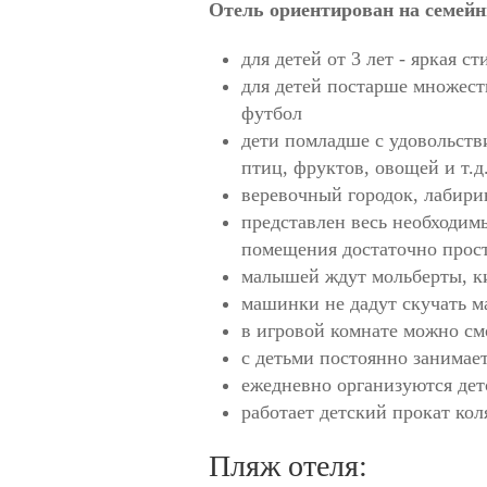
Отель ориентирован на семейн
для детей от 3 лет - яркая с
для детей постарше множест
футбол
дети помладше с удовольст
птиц, фруктов, овощей и т.д
веревочный городок, лабиринт
представлен весь необходим
помещения достаточно просто
малышей ждут мольберты, ки
машинки не дадут скучать м
в игровой комнате можно см
с детьми постоянно занимае
ежедневно организуются дет
работает детский прокат кол
Пляж отеля: