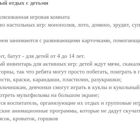
ый отдых с детьми
тилизованная игровая комната
во настольных игр: монополия, лото, домино, эрудит, су
вием занимаются с развивающими карточками, помогающи
.
, батут - для детей от 4 до 14 лет.
ый инвентарь для активных игр: детей ждут мячи, скакал
рны, так что ребята могут просто побегать, поиграть в 
сти, краски, карандаши, пластилин, разукрашки;
альчишкам, девчонки смогут играть в куклы и кукольный
отреть мультфильмы на большом экране;
тся воспитатель, организующие их отдых и групповые иг
ские анимационные программы, которые не дадут скучат
ясок, кроваток, горшков