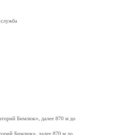
 служба
аторий Бимлюк», далее 870 м до
торий Бимлюк», далее 870 м до