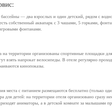
рвис:
бассейны — два взрослых и один детский, рядом с водн
е есть собственный аквапарк с 3 чашами, 5 горками, фон
 игровыми фонтанами.
 на территории организованы спортивные площадки для 
ут взять напрокат велосипеды. В отеле регулярно прохо
раиваются кинопоказы.
ния места с питанием размещаются бесплатно (только оди
а для детей: на территории отеля организовано сразу н
риходят аниматоры, а в детской комнате за малышами п