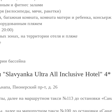
вным и фитнес залами
ря (велосипеды, мячи, ракетки)
, багажная комната, комната матери и ребенка, консьерж
борудованным пляжем
 20:00)
ных зонах, на территории отеля и пляже
е
рии бассейна
"Slavyanka Ultra All Inclusive Hotel" 4*
Анапа, Пионерский пр-т, д. 26
пы, далее на маршрутном такси №113 до остановки «Сан
ы, далее на маршрутном такси №100 до остановки «Сана